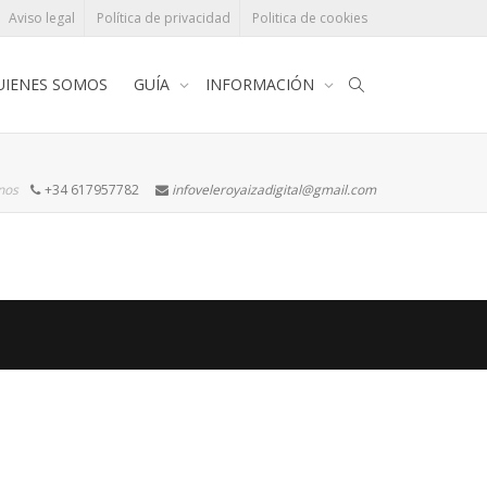
Aviso legal
Política de privacidad
Politica de cookies
UIENES SOMOS
GUÍA
INFORMACIÓN
rnos
+34 617957782
infoveleroyaizadigital@gmail.com