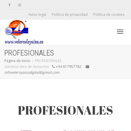
Aviso legal
Política de privacidad
Politica de cookies
Camb
PROFESIONALES
Página de inicio
PROFESIONALES
Siéntase libre de llamarnos
+34 617957782
naveg
infoveleroyaizadigital@gmail.com
PROFESIONALES