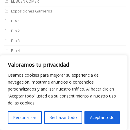
EL BUEN COMER
Exposiciones Garneros
Fila 1
Fila 2
Fila 3
Fila 4
Fila 5
Valoramos tu privacidad
Fila 6
Usamos cookies para mejorar su experiencia de
Fotos Antiguas
navegación, mostrarle anuncios o contenidos
personalizados y analizar nuestro tráfico. Al hacer clic en
Futbol
“Aceptar todo” usted da su consentimiento a nuestro uso
gastronomía menus
de las cookies.
gastronomía recetas de cocina
Personalizar
Rechazar todo
Aceptar todo
Gastronomía servicio a domicilio
Gastronomía trucos de cocina