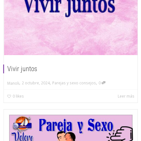
Vivir juntos
,
,
,
2 octubre, 2024
Parejas y sexo consejos
0
Manoli
0
likes
Leer más