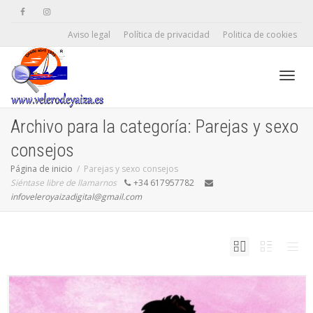
Aviso legal
Política de privacidad
Politica de cookies
Camb
Archivo para la categoría: Parejas y sexo
consejos
naveg
Página de inicio
Parejas y sexo consejos
Siéntase libre de llamarnos
+34 617957782
infoveleroyaizadigital@gmail.com