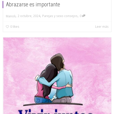
Abrazarse es importante
,
,
,
2 octubre, 2024
Parejas y sexo consejos
0
Manoli
0
likes
Leer más