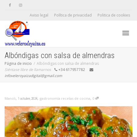
Aviso legal
Política de privacidad
Politica de cookies
Camb
Albóndigas con salsa de almendras
Página de inicio
Albóndigas con salsa de almendras
Siéntase libre de llamarnos
+34 617957782
naveg
infoveleroyaizadigital@gmail.com
,
,
,
gastronomía recetas de cocina
0
Manoli
1 octubre, 2024