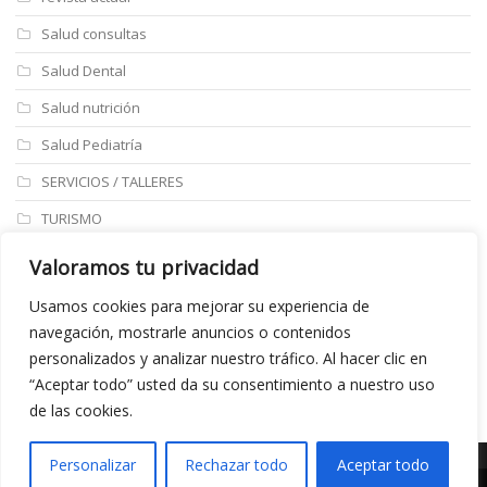
Salud consultas
Salud Dental
Salud nutrición
Salud Pediatría
SERVICIOS / TALLERES
TURISMO
ULTIMAS NOTICIAS
Valoramos tu privacidad
Últimos articulos
Usamos cookies para mejorar su experiencia de
navegación, mostrarle anuncios o contenidos
Aviso legal
personalizados y analizar nuestro tráfico. Al hacer clic en
“Aceptar todo” usted da su consentimiento a nuestro uso
de las cookies.
Personalizar
Rechazar todo
Aceptar todo
©Copyright 2020 realizado por
Marketing A Empresas