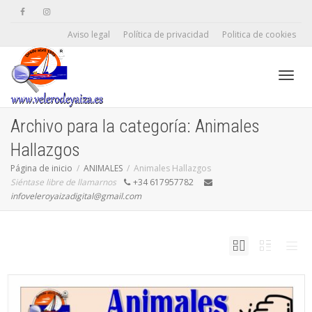
Aviso legal
Política de privacidad
Politica de cookies
Camb
Archivo para la categoría: Animales
Hallazgos
naveg
Página de inicio
ANIMALES
Animales Hallazgos
Siéntase libre de llamarnos
+34 617957782
infoveleroyaizadigital@gmail.com