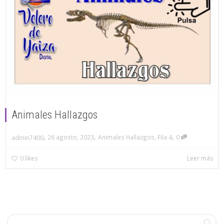
Animales Hallazgos
,
,
,
26 agosto, 2023
Animales Hallazgos
,
Fila 4
0
admin7400
0
likes
Leer más