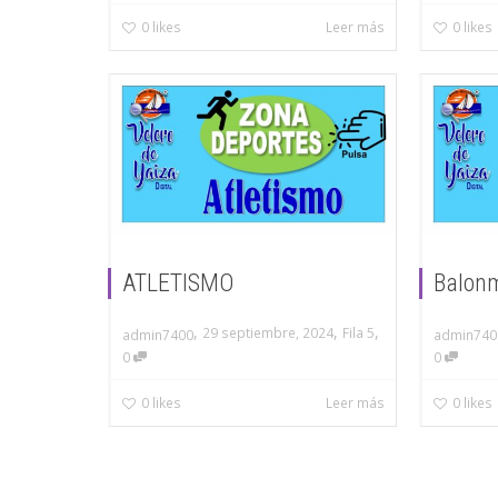
0
likes
Leer más
0
likes
ATLETISMO
Balon
,
,
,
29 septiembre, 2024
Fila 5
admin7400
admin740
0
0
0
likes
Leer más
0
likes