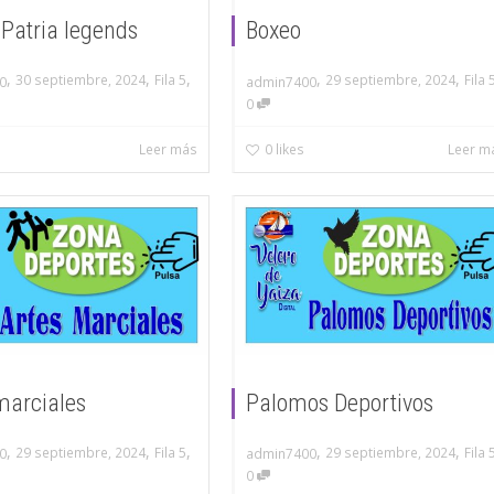
 Patria legends
Boxeo
,
,
,
,
,
30 septiembre, 2024
Fila 5
29 septiembre, 2024
Fila 
0
admin7400
0
Leer más
0
likes
Leer m
marciales
Palomos Deportivos
,
,
,
,
,
29 septiembre, 2024
Fila 5
29 septiembre, 2024
Fila 
0
admin7400
0