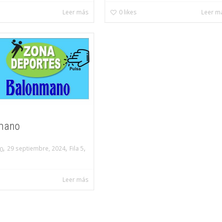
Leer más
0
likes
Leer m
mano
,
,
,
29 septiembre, 2024
Fila 5
0
Leer más