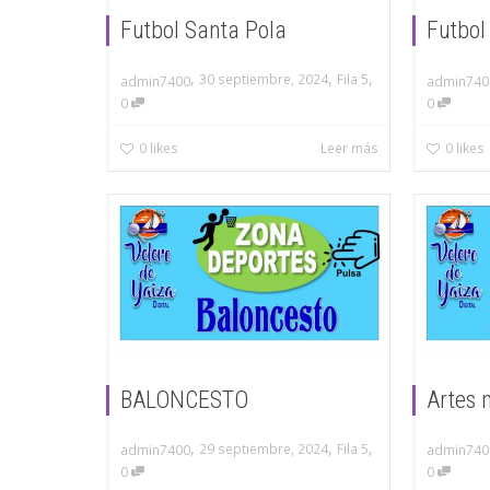
Futbol Santa Pola
Futbol
,
,
,
30 septiembre, 2024
Fila 5
admin7400
admin740
0
0
0
likes
Leer más
0
likes
BALONCESTO
Artes 
,
,
,
29 septiembre, 2024
Fila 5
admin7400
admin740
0
0