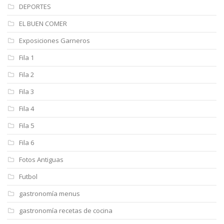
DEPORTES
EL BUEN COMER
Exposiciones Garneros
Fila 1
Fila 2
Fila 3
Fila 4
Fila 5
Fila 6
Fotos Antiguas
Futbol
gastronomía menus
gastronomía recetas de cocina