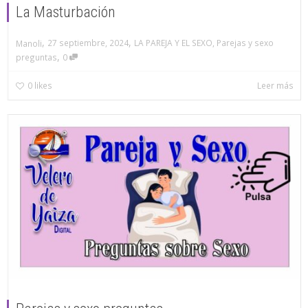
La Masturbación
,
,
27 septiembre, 2024
LA PAREJA Y EL SEXO
,
Parejas y sexo
Manoli
,
preguntas
0
0
likes
Leer más