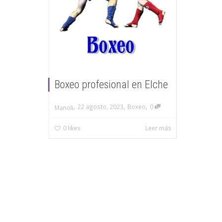
Boxeo profesional en Elche
,
,
,
22 agosto, 2023
Boxeo
0
Manoli
0
likes
Leer más