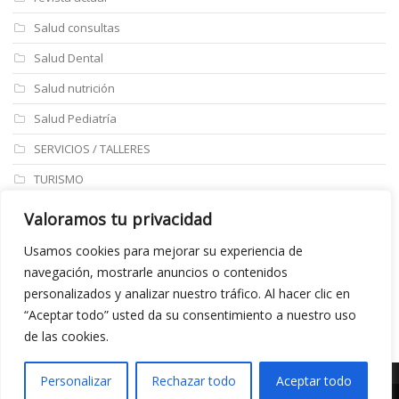
Salud consultas
Salud Dental
Salud nutrición
Salud Pediatría
SERVICIOS / TALLERES
TURISMO
ULTIMAS NOTICIAS
Valoramos tu privacidad
Últimos articulos
Usamos cookies para mejorar su experiencia de
navegación, mostrarle anuncios o contenidos
Aviso legal
personalizados y analizar nuestro tráfico. Al hacer clic en
“Aceptar todo” usted da su consentimiento a nuestro uso
de las cookies.
Personalizar
Rechazar todo
Aceptar todo
©Copyright 2020 realizado por
Marketing A Empresas