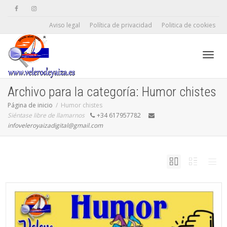
Aviso legal
Política de privacidad
Politica de cookies
Camb
Archivo para la categoría: Humor chistes
Página de inicio
Humor chistes
Siéntase libre de llamarnos
+34 617957782
naveg
infoveleroyaizadigital@gmail.com