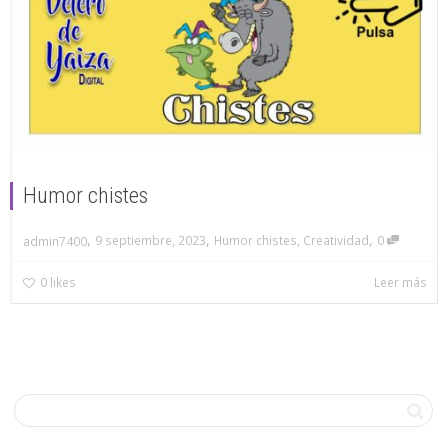
Humor chistes
,
,
,
9 septiembre, 2023
Humor chistes
,
Creatividad
0
admin7400
0
likes
Leer más