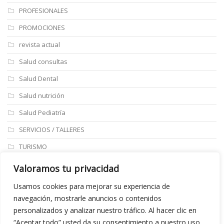
PROFESIONALES
PROMOCIONES
revista actual
Salud consultas
Salud Dental
Salud nutrición
Salud Pediatría
SERVICIOS / TALLERES
TURISMO
ULTIMAS NOTICIAS
Valoramos tu privacidad
Últimos articulos
Usamos cookies para mejorar su experiencia de
navegación, mostrarle anuncios o contenidos
Aviso legal
personalizados y analizar nuestro tráfico. Al hacer clic en
“Aceptar todo” usted da su consentimiento a nuestro uso