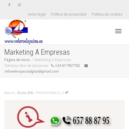
Aviso legal
Política de privacidad
Politica de cookies
Camb
Marketing A Empresas
Página de inicio
Marketing A Empresas
Siéntase libre de llamarnos
+34 617957782
naveg
infoveleroyaizadigital@gmail.com
,
,
,
PROFESIONALES
0
Manoli
25 julio, 2020