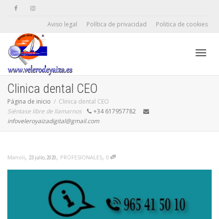
Aviso legal
Política de privacidad
Politica de cookies
Camb
Clinica dental CEO
Página de inicio
Clinica dental CEO
Siéntase libre de llamarnos
+34 617957782
naveg
infoveleroyaizadigital@gmail.com
,
,
,
PROFESIONALES
0
Manoli
23 julio, 2020