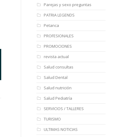
Parejas y sexo preguntas
PATRIA LEGENDS
Petanca
PROFESIONALES
PROMOCIONES
revista actual
Salud consultas
Salud Dental
Asesoria Baeza
Asesoría Diamond
As
Salud nutrición
Salud Pediatría
http://
htt
SERVICIOS / TALLERES
TURISMO
ULTIMAS NOTICIAS