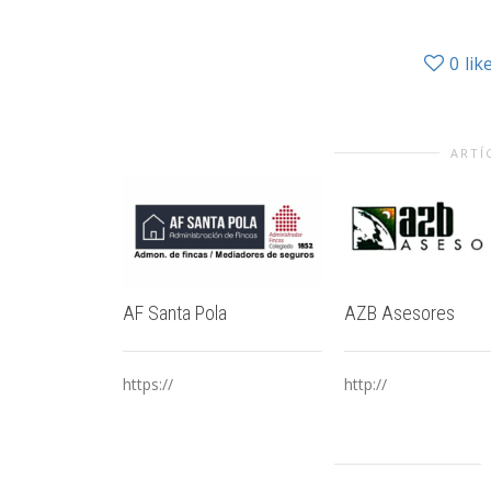
0
lik
ARTÍ
AF Santa Pola
AZB Asesores
https://
http://