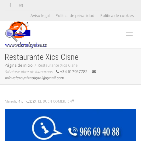
Aviso legal
Política de privacidad
Politica de cookies
Camb
Restaurante Xics Cisne
Página de inicio
Restaurante Xics Cisne
Siéntase libre de llamarnos
+34 617957782
naveg
infoveleroyaizadigital@gmail.com
,
,
,
EL BUEN COMER
0
Manoli
4 junio, 2023