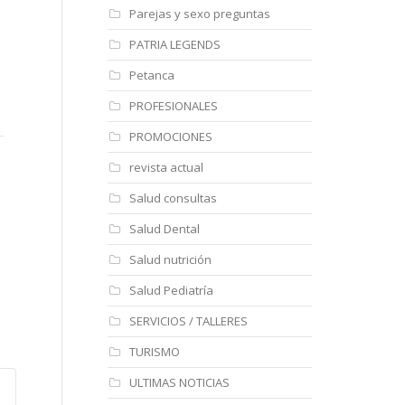
Parejas y sexo preguntas
PATRIA LEGENDS
Petanca
Taberna de Lucía
Hotel Polamar
Re
PROFESIONALES
PROMOCIONES
https://
https:/ /
ht
revista actual
Salud consultas
Salud Dental
Salud nutrición
Salud Pediatría
SERVICIOS / TALLERES
TURISMO
ULTIMAS NOTICIAS