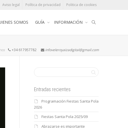
Aviso legal
Política de privacidad
Politica de cookies
UIENES SOMOS
GUÍA
INFORMACIÓN
rnos
+34 617957782
infoveleroyaizadigital@gmail.com
Entradas recientes
Programación Fiestas Santa Pola
2026
Fiestas Santa Pola 2025/09
Abrazarse es importante