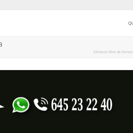
Q
a
Siéntase libre de llama