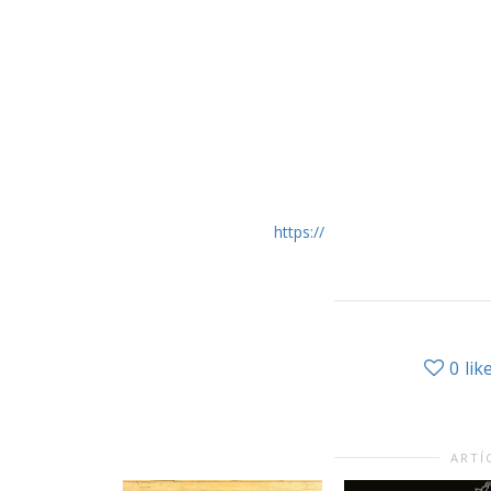
https://
0
lik
ARTÍ