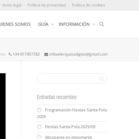
Aviso legal
Política de privacidad
Politica de cookies
UIENES SOMOS
GUÍA
INFORMACIÓN
rnos
+34 617957782
infoveleroyaizadigital@gmail.com
Entradas recientes
Programación Fiestas Santa Pola
2026
Fiestas Santa Pola 2025/09
Abrazarse es importante