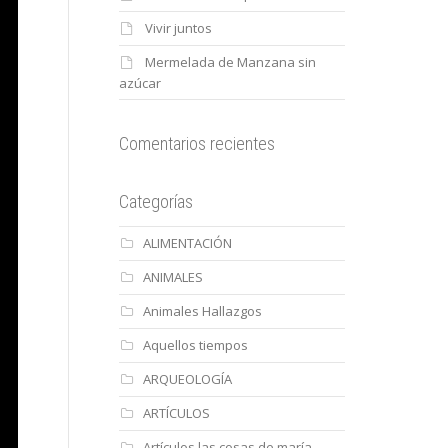
Vivir juntos
Mermelada de Manzana sin
azúcar
Comentarios recientes
Categorías
ALIMENTACIÓN
ANIMALES
Animales Hallazgos
Aquellos tiempos
ARQUEOLOGÍA
ARTÍCULOS
Artículos las cosas de maría