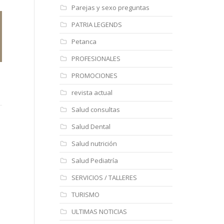
Parejas y sexo preguntas
PATRIA LEGENDS
Petanca
PROFESIONALES
Restaurante Xics Cisne
Restaurante La Nova
Ga
PROMOCIONES
Siena
revista actual
https://
htt
Salud consultas
https://
Salud Dental
Salud nutrición
Salud Pediatría
SERVICIOS / TALLERES
TURISMO
ULTIMAS NOTICIAS