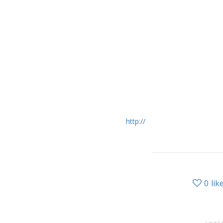
http://
0
lik