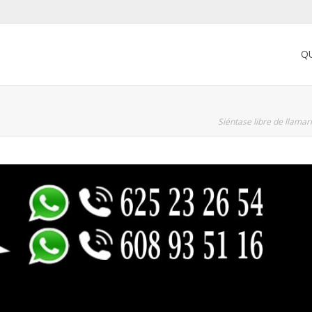
Q
Siéntase libre de llama