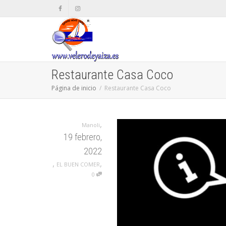
Restaurante Casa Coco
Página de inicio
Restaurante Casa Coco
,
Manoli
19 febrero,
2022
,
,
EL BUEN COMER
0