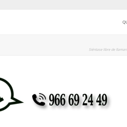
Q
Siéntase libre de llama