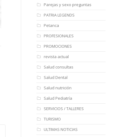
Parejas y sexo preguntas
PATRIA LEGENDS
Petanca
Clinica Veterinaria
JM BAEZA ASESORES
AF
PROFESIONALES
Carmivet
PROMOCIONES
ht
revista actual
https://
Salud consultas
Salud Dental
Salud nutrición
Salud Pediatría
SERVICIOS / TALLERES
TURISMO
ULTIMAS NOTICIAS