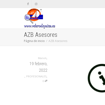
AZB Asesores
Página de inicio
AZB Asesores
,
Manoli
19 febrero,
2022
,
,
PROFESIONALES
0