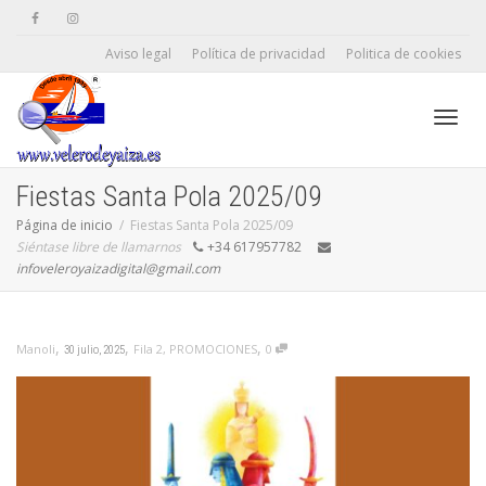
Aviso legal
Política de privacidad
Politica de cookies
Camb
Fiestas Santa Pola 2025/09
Página de inicio
Fiestas Santa Pola 2025/09
Siéntase libre de llamarnos
+34 617957782
naveg
infoveleroyaizadigital@gmail.com
,
,
,
Fila 2
,
PROMOCIONES
0
Manoli
30 julio, 2025