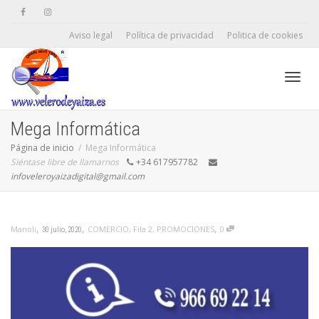
Aviso legal
Política de privacidad
Politica de cookies
Camb
Mega Informática
Página de inicio
Mega Informática
Siéntase libre de llamarnos
+34 617957782
naveg
infoveleroyaizadigital@gmail.com
,
,
,
COMERCIO
,
Fila 2
,
PROMOCIONES
0
Manoli
30 julio, 2020