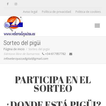
Aviso legal
Política de privacidad
Politica de cookies
Camb
Sorteo del pigüi
Página de inicio
Sorteo del pigüi
Siéntase libre de llamarnos
+34 617957782
naveg
infoveleroyaizadigital@gmail.com
PARTICIPA EN EL
SORTEO
¿DONDE ESTÁ PIGÜI?