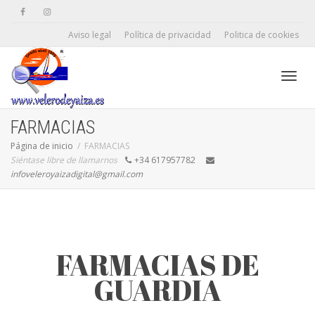
Aviso legal
Política de privacidad
Politica de cookies
Camb
FARMACIAS
Página de inicio
FARMACIAS
Siéntase libre de llamarnos
+34 617957782
naveg
infoveleroyaizadigital@gmail.com
FARMACIAS DE
GUARDIA