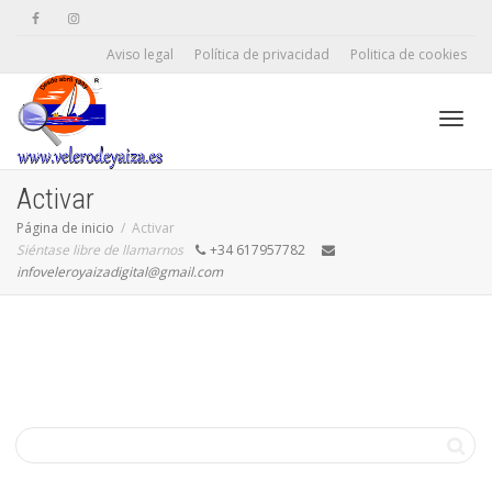
Aviso legal
Política de privacidad
Politica de cookies
Camb
Activar
Página de inicio
Activar
Siéntase libre de llamarnos
+34 617957782
naveg
infoveleroyaizadigital@gmail.com