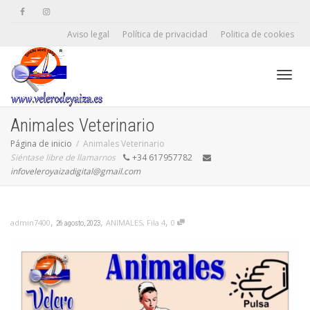
Aviso legal
Política de privacidad
Politica de cookies
Camb
Animales Veterinario
Página de inicio
Animales Veterinario
Siéntase libre de llamarnos
+34 617957782
naveg
infoveleroyaizadigital@gmail.com
,
,
,
ANIMALES
,
Fila 4
0
admin7400
26 agosto, 2023