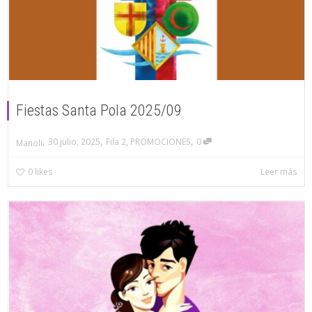
Fiestas Santa Pola 2025/09
,
,
,
30 julio, 2025
Fila 2
,
PROMOCIONES
0
Manoli
0
likes
Leer más