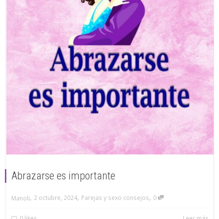
Abrazarse es importante
,
,
,
2 octubre, 2024
Parejas y sexo consejos
0
Manoli
0
likes
Leer más