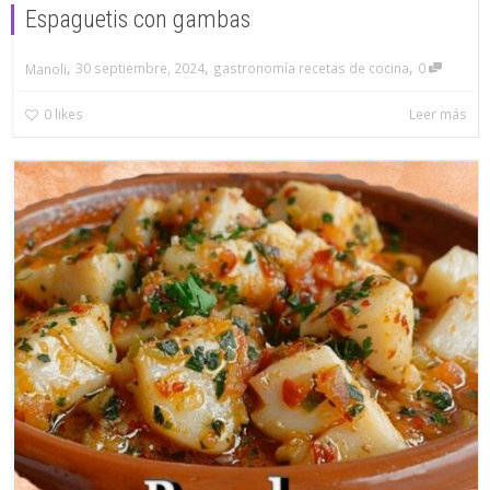
Espaguetis con gambas
,
,
,
30 septiembre, 2024
gastronomía recetas de cocina
0
Manoli
0
likes
Leer más