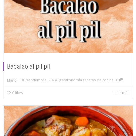
Bacalao al pil pil
,
,
,
30 septiembre, 2024
gastronomía recetas de cocina
0
Manoli
0
likes
Leer más