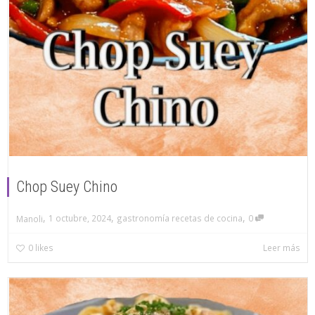
Chop Suey Chino
,
,
,
1 octubre, 2024
gastronomía recetas de cocina
0
Manoli
0
likes
Leer más