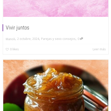
Vivir juntos
,
,
,
2 octubre, 2024
Parejas y sexo consejos
0
Manoli
0
likes
Leer más