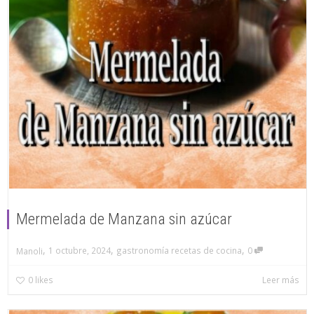
Mermelada de Manzana sin azúcar
,
,
,
1 octubre, 2024
gastronomía recetas de cocina
0
Manoli
0
likes
Leer más