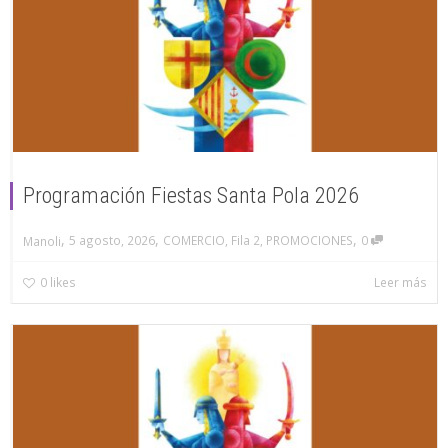
Programación Fiestas Santa Pola 2026
,
,
,
5 agosto, 2026
COMERCIO
,
Fila 2
,
PROMOCIONES
0
Manoli
0
likes
Leer más