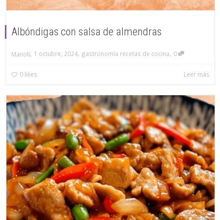
Albóndigas con salsa de almendras
,
,
,
1 octubre, 2024
gastronomía recetas de cocina
0
Manoli
0
likes
Leer más