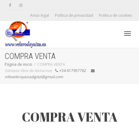
Aviso legal
Política de privacidad
Politica de cookies
Camb
COMPRA VENTA
Página de inicio
COMPRA VENTA
Siéntase libre de llamarnos
+34 617957782
naveg
infoveleroyaizadigital@gmail.com
COMPRA VENTA