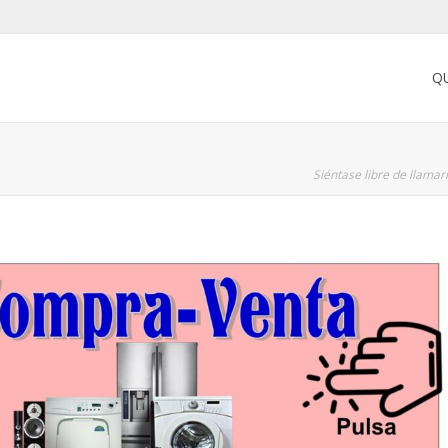
Q
Siéntase libre de llama