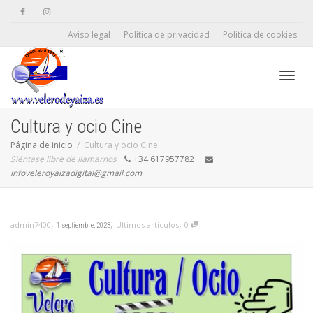
Aviso legal
Política de privacidad
Politica de cookies
Camb
Cultura y ocio Cine
Página de inicio
Cultura y ocio Cine
Siéntase libre de llamarnos
+34 617957782
naveg
infoveleroyaizadigital@gmail.com
,
,
,
Últimos articulos
0
admin7400
1 septiembre, 2023