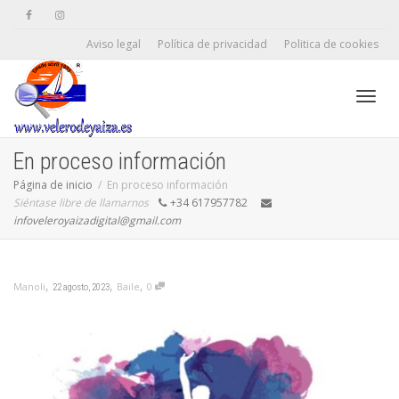
Aviso legal
Política de privacidad
Politica de cookies
Camb
En proceso información
Página de inicio
En proceso información
Siéntase libre de llamarnos
+34 617957782
naveg
infoveleroyaizadigital@gmail.com
,
,
,
Baile
0
Manoli
22 agosto, 2023