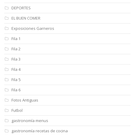
DEPORTES
EL BUEN COMER
Exposiciones Garneros
Fila 1
Fila 2
Fila 3
Fila 4
Fila 5
Fila 6
Fotos Antiguas
Futbol
gastronomía menus
gastronomía recetas de cocina