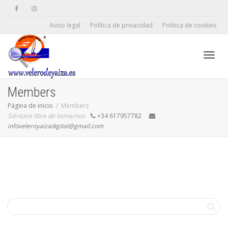
Aviso legal
Política de privacidad
Politica de cookies
Camb
Members
Página de inicio
Members
Siéntase libre de llamarnos
+34 617957782
naveg
infoveleroyaizadigital@gmail.com