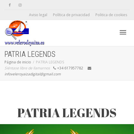
Aviso legal
Política de privacidad
Politica de cookies
Camb
PATRIA LEGENDS
Página de inicio
PATRIA LEGENDS
Siéntase libre de llamarnos
+34 617957782
naveg
infoveleroyaizadigital@gmail.com
PATRIA LEGENDS