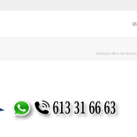
Q
Siéntase libre de llama