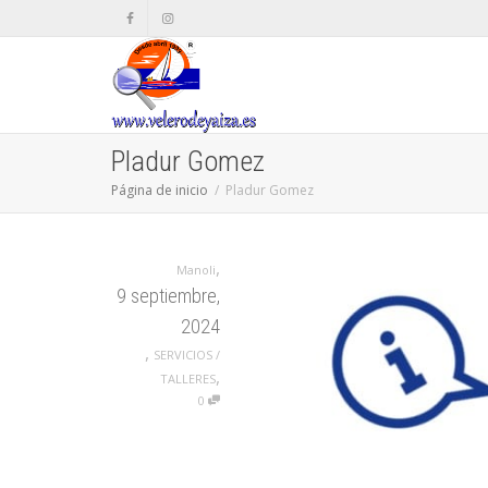
Pladur Gomez
Página de inicio
Pladur Gomez
,
Manoli
9 septiembre,
2024
,
SERVICIOS /
,
TALLERES
0