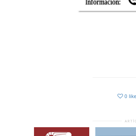
0
lik
ARTÍ