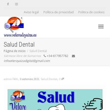
Aviso legal
Política de privacidad
Politica de cookies
Camb
Salud Dental
Página de inicio
Salud Dental
Siéntase libre de llamarnos
+34 617957782
naveg
infoveleroyaizadigital@gmail.com
,
,
,
Salud Dental
0
admin7400
9 septiembre, 2023