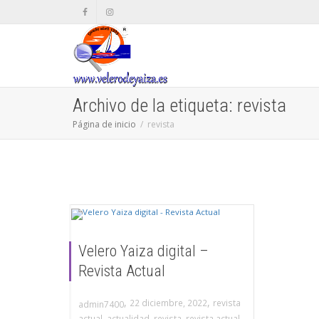
Archivo de la etiqueta: revista
Página de inicio
revista
Velero Yaiza digital –
Revista Actual
,
,
22 diciembre, 2022
revista
admin7400
,
actual
,
actualidad
,
revista
,
revista actual