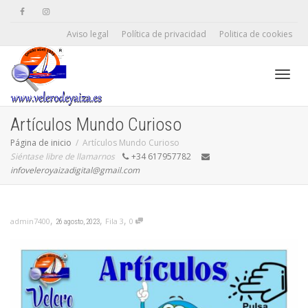
Aviso legal
Política de privacidad
Politica de cookies
Camb
Artículos Mundo Curioso
Página de inicio
Artículos Mundo Curioso
Siéntase libre de llamarnos
+34 617957782
naveg
infoveleroyaizadigital@gmail.com
,
,
,
Fila 3
0
admin7400
26 agosto, 2023