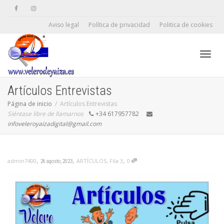
Aviso legal
Política de privacidad
Politica de cookies
Camb
Artículos Entrevistas
Página de inicio
Artículos Entrevistas
Siéntase libre de llamarnos
+34 617957782
naveg
infoveleroyaizadigital@gmail.com
,
,
,
ARTÍCULOS
,
Fila 3
0
admin7400
26 agosto, 2023