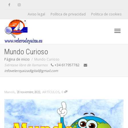
Aviso legal
Política de privacidad
Politica de cookies
Camb
Mundo Curioso
Página de inicio
Mundo Curioso
Siéntase libre de llamarnos
+34 617957782
naveg
infoveleroyaizadigital@gmail.com
,
,
,
ARTÍCULOS
0
Manoli
20 noviembre, 2022