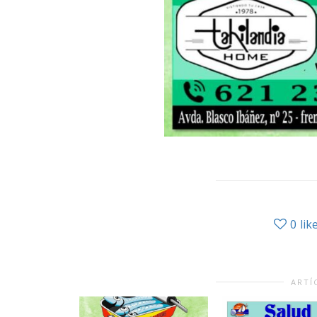
0
lik
ARTÍ