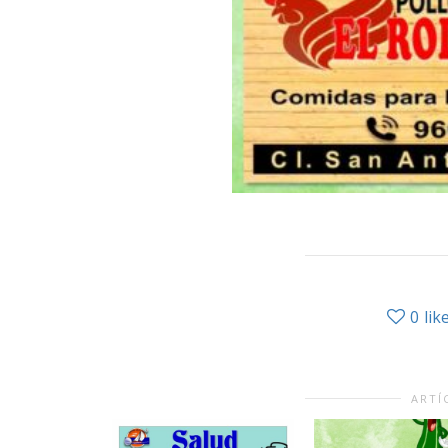
0
lik
ARTÍ