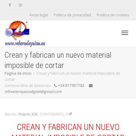
Aviso legal
Política de privacidad
Politica de cookies
Camb
Crean y fabrican un nuevo material
imposible de cortar
naveg
Página de inicio
Crean y fabrican un nuevo material imposible de
cortar
Siéntase libre de llamarnos
+34 617957782
infoveleroyaizadigital@gmail.com
,
,
,
CURIOSIDADES
0
Manoli
18 agosto, 2020
CREAN Y FABRICAN UN NUEVO