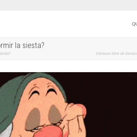
Q
mir la siesta?
iesta?
Siéntase libre de llama