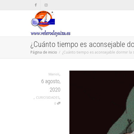
¿Cuánto tiempo es aconsejable dor
Página de inicio
¿Cuánto tiempo es aconsejable dormir la s
,
Manoli
6 agosto,
2020
,
,
CURIOSIDADES
0