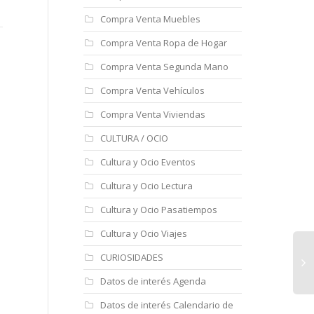
Compra Venta Muebles
¿Que hay de bajo del hielo
Cu
Compra Venta Ropa de Hogar
Una nueva técnica
de la Antártida?
hi
transforma agua de mar
Compra Venta Segunda Mano
en agua potable en 30
Compra Venta Vehículos
http://www.youtube.com/watch?
CU
minutos
v=yHZUbg5GM38
HI
Compra Venta Viviendas
inv
CULTURA / OCIO
hig
NUEVA TÉCNICA
mat
Cultura y Ocio Eventos
TRANSFORMA AGUA DE
lec
MAR EN AGUA POTABLE
cés
Cultura y Ocio Lectura
Cultura y Ocio Pasatiempos
Cultura y Ocio Viajes
CURIOSIDADES
Datos de interés Agenda
Datos de interés Calendario de