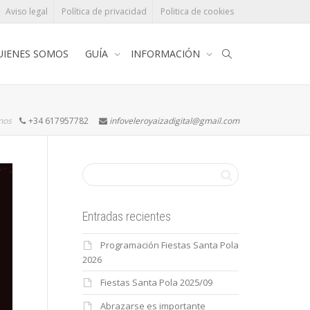
Aviso legal
Política de privacidad
Politica de cookies
UIENES SOMOS
GUÍA
INFORMACIÓN
rnos
+34 617957782
infoveleroyaizadigital@gmail.com
Entradas recientes
Programación Fiestas Santa Pola
2026
Fiestas Santa Pola 2025/09
Abrazarse es importante