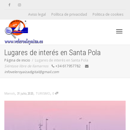
Aviso legal
Política de privacidad
Politica de cookies
Camb
Lugares de interés en Santa Pola
Página de inicio
Lugares de interés en Santa Pola
Siéntase libre de llamarnos
+34 617957782
naveg
infoveleroyaizadigital@gmail.com
,
,
,
TURISMO
0
Manoli
31 julio, 2020