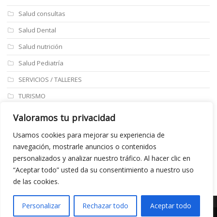
Salud consultas
Salud Dental
Salud nutrición
Salud Pediatría
SERVICIOS / TALLERES
TURISMO
ULTIMAS NOTICIAS
Valoramos tu privacidad
Últimos articulos
Usamos cookies para mejorar su experiencia de
navegación, mostrarle anuncios o contenidos
Aviso legal
personalizados y analizar nuestro tráfico. Al hacer clic en
“Aceptar todo” usted da su consentimiento a nuestro uso
de las cookies.
Personalizar
Rechazar todo
Aceptar todo
©Copyright 2020 realizado por
Marketing A Empresas
Exposiciones Garneros
Restaurante Los Curros