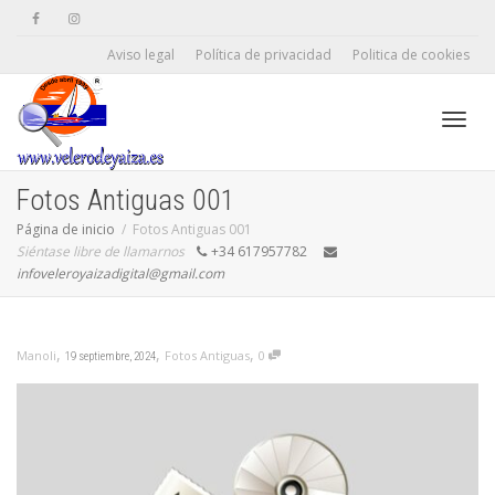
Aviso legal
Política de privacidad
Politica de cookies
Camb
Fotos Antiguas 001
Página de inicio
Fotos Antiguas 001
Siéntase libre de llamarnos
+34 617957782
naveg
infoveleroyaizadigital@gmail.com
,
,
,
Fotos Antiguas
0
Manoli
19 septiembre, 2024