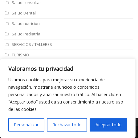
Salud consultas
Salud Dental
Salud nutrición
Salud Pediatría
SERVICIOS / TALLERES
TURISMO
ULTIMAS NOTICIAS
Valoramos tu privacidad
Últimos articulos
Usamos cookies para mejorar su experiencia de
navegación, mostrarle anuncios o contenidos
Aviso legal
personalizados y analizar nuestro tráfico. Al hacer clic en
“Aceptar todo” usted da su consentimiento a nuestro uso
de las cookies.
Personalizar
Rechazar todo
Aceptar todo
©Copyright 2020 realizado por
Marketing A Empresas
Fotos Antiguas
Fotos Antiguas 001