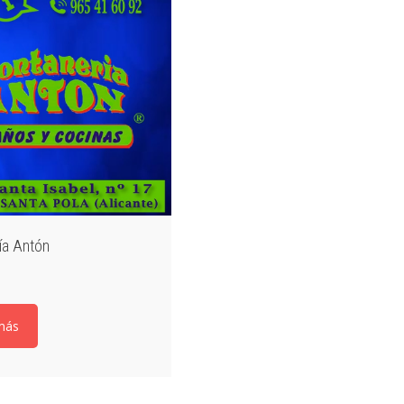
ía Antón
más