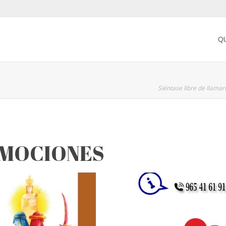
Q
Siéntase libre de llama
MOCIONES