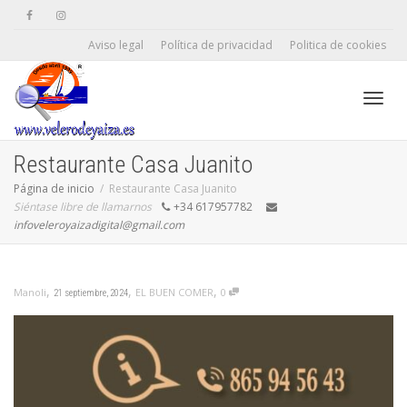
Aviso legal
Política de privacidad
Politica de cookies
Camb
Restaurante Casa Juanito
Página de inicio
Restaurante Casa Juanito
Siéntase libre de llamarnos
+34 617957782
naveg
infoveleroyaizadigital@gmail.com
,
,
,
EL BUEN COMER
0
Manoli
21 septiembre, 2024