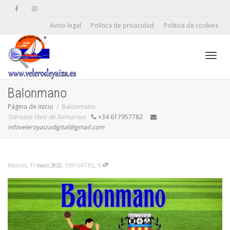
Aviso legal
Política de privacidad
Politica de cookies
Camb
Balonmano
Página de inicio
Balonmano
Siéntase libre de llamarnos
+34 617957782
naveg
infoveleroyaizadigital@gmail.com
,
,
,
DEPORTES
0
Manoli
11 mayo, 2023