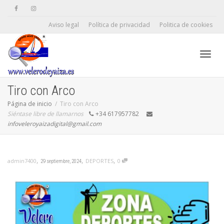
Aviso legal
Política de privacidad
Politica de cookies
Camb
Tiro con Arco
Página de inicio
Tiro con Arco
Siéntase libre de llamarnos
+34 617957782
naveg
infoveleroyaizadigital@gmail.com
,
,
,
DEPORTES
0
admin7400
29 septiembre, 2024