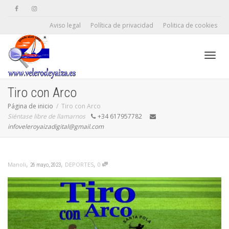
Aviso legal
Política de privacidad
Politica de cookies
Camb
Tiro con Arco
Página de inicio
Tiro con Arco
Siéntase libre de llamarnos
+34 617957782
naveg
infoveleroyaizadigital@gmail.com
,
,
,
DEPORTES
0
Manoli
26 mayo, 2023