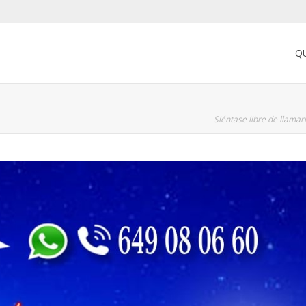
Q
Siéntase libre de llama