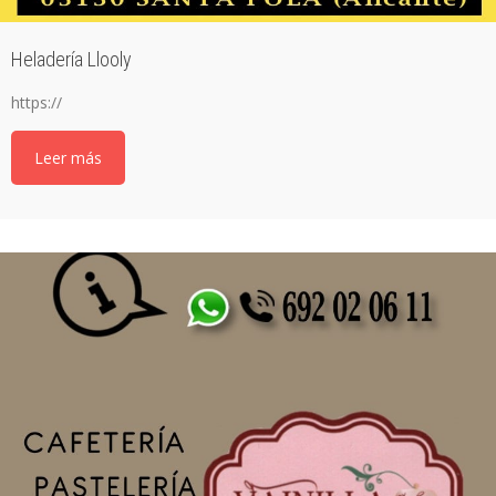
Heladería Llooly
https://
Leer más