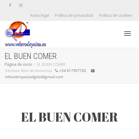
Aviso legal
Política de privacidad
Politica de cookies
Camb
EL BUEN COMER
Página de inicio
EL BUEN COMER
Siéntase libre de llamarnos
+34 617957782
naveg
infoveleroyaizadigital@gmail.com
EL BUEN COMER